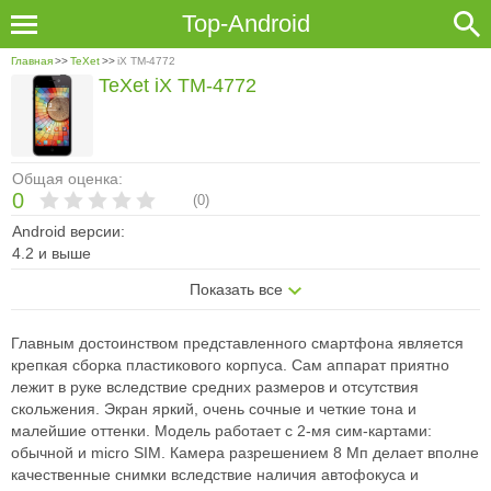
Top-Android
Главная
>>
TeXet
>>
iX TM-4772
TeXet iX TM-4772
Общая оценка:
0
(
0
)
Android версии:
4.2 и выше
Показать все
Главным достоинством представленного смартфона является
крепкая сборка пластикового корпуса. Сам аппарат приятно
лежит в руке вследствие средних размеров и отсутствия
скольжения. Экран яркий, очень сочные и четкие тона и
малейшие оттенки. Модель работает с 2-мя сим-картами:
обычной и micro SIM. Камера разрешением 8 Мп делает вполне
качественные снимки вследствие наличия автофокуса и