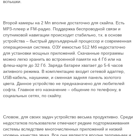
вспышки.
Второй камеры на 2 Мп вполне достаточно для скайпа. Есть
MP3-плеер и FM-радио. Поддержка беспроводной связи и
спутниковой навигации происходит стабильно, т.к. в основе
устройства – быстрый двухъядерный процессор и современная
операционная система. ОЗУ емкостью 512 Мб недостаточно
для установки мощных приложений. Скачанные программы
можно легко хранить во встроенной памяти на 4 Гб или на
флеш-карте до 32 Гб. Заряда батареи хватает до 5-6 часов
активного режима. В комплектацию входит сетевой адаптер,
USB-кабель, наушники, и сменная задняя панель золотого
цвета. Данное устройство не предназначено для любителей
софта. Главное его назначение – общение по телефону, в
социальных сетях, по скайпу.
Словом, для своих задач устройство весьма продуктивно. Среди
недостатков пользователи отмечают редкие подтормаживания
системы вследствие многочисленных приложений и низкий
уровень качества звука. Все они являются вполне терпимыми и