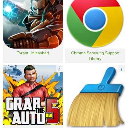
Tyrant Unleashed
Chrome Samsung Support
Library
i
i