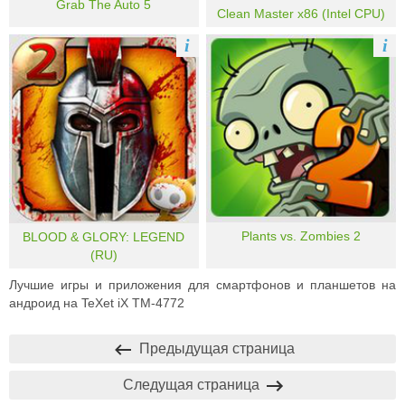
Grab The Auto 5
Clean Master x86 (Intel CPU)
i
i
Plants vs. Zombies 2
BLOOD & GLORY: LEGEND
(RU)
Лучшие игры и приложения для смартфонов и планшетов на
андроид на TeXet iX TM-4772
Предыдущая страница
Следущая страница