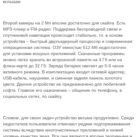
вспышки.
Второй камеры на 2 Мп вполне достаточно для скайпа. Есть
MP3-плеер и FM-радио. Поддержка беспроводной связи и
спутниковой навигации происходит стабильно, т.к. в основе
устройства – быстрый двухъядерный процессор и современная
операционная система. ОЗУ емкостью 512 Мб недостаточно
для установки мощных приложений. Скачанные программы
можно легко хранить во встроенной памяти на 4 Гб или на
флеш-карте до 32 Гб. Заряда батареи хватает до 5-6 часов
активного режима. В комплектацию входит сетевой адаптер,
USB-кабель, наушники, и сменная задняя панель золотого
цвета. Данное устройство не предназначено для любителей
софта. Главное его назначение – общение по телефону, в
социальных сетях, по скайпу.
Словом, для своих задач устройство весьма продуктивно. Среди
недостатков пользователи отмечают редкие подтормаживания
системы вследствие многочисленных приложений и низкий
уровень качества звука. Все они являются вполне терпимыми и