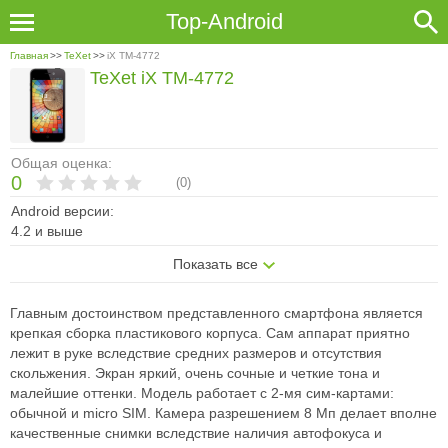
Top-Android
Главная
>>
TeXet
>>
iX TM-4772
TeXet iX TM-4772
Общая оценка:
0
(
0
)
Android версии:
4.2 и выше
Показать все
Главным достоинством представленного смартфона является
крепкая сборка пластикового корпуса. Сам аппарат приятно
лежит в руке вследствие средних размеров и отсутствия
скольжения. Экран яркий, очень сочные и четкие тона и
малейшие оттенки. Модель работает с 2-мя сим-картами:
обычной и micro SIM. Камера разрешением 8 Мп делает вполне
качественные снимки вследствие наличия автофокуса и