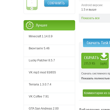
СОХРАНИТЬ
Android версии:
1.5 и выше
Показать все
Лучшее
Minecraft 1.14.0.9
Скачать Task
Вконтакте 5.46
СКАЧАТЬ
Lucky Patcher 8.5.7
235,9 KБ
(apk)
VK mp3 mod 93/655
Скачать системного п
Показать полностью .
Terraria 1.3.0.7.4
Комментарии
из с
VK Coffee 7.91
GTA San Andreas 2.00
Добавление комм