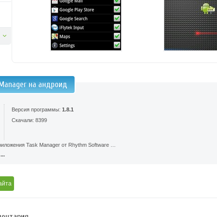
 Manager на андроид
Версия программы:
1.8.1
Скачали: 8399
риложения Task Manager от Rhythm Software …
..
айта
ентария