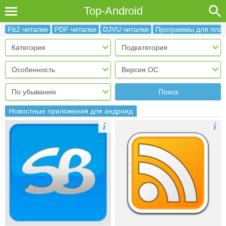
Top-Android
Fb2 читалки
PDF читалки
DJVU читалки
Программы для пла
Поиск
Новостные приложения для андроид
i
i