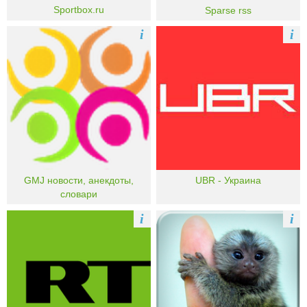
Sportbox.ru
Sparse rss
i
i
GMJ новости, анекдоты,
UBR - Украина
словари
i
i