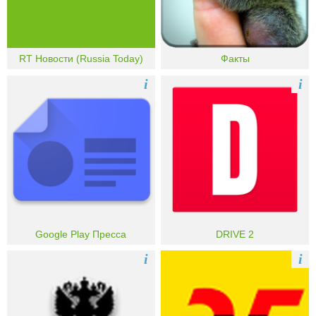
RT Новости (Russia Today)
Факты
i
i
Google Play Пресса
DRIVE 2
i
i