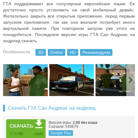
ГТА поддерживает все популярные европейские языки. Ее
достаточно просто установить на свой мобильный девайс.
Желательно закрыть все открытые приложения, перед первым
запуском приложения, так как она вначале потребует много
виртуальной памяти. При повторном запуске уже этого не
понадобиться. Последнюю версию игры ГТА Сан Андреас на
андроид скачать.
Особенности:
3D
Online
HD
Рекомендуем
Скачать ГТА Сан Андреас на андроид
Версия игры:
2.00 без кэша
СКАЧАТЬ
Скачали: 549679
Google Play
17,6 MБ
(apk)