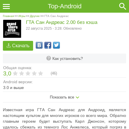
Top-Android
Главная
>>
Игры
>>
Другие
>>
ГТА Сан Андреас
ГТА Сан Андреас 2.00 без кэша
22 августа 2025 - 3:28. Обновлено
Скачать
Как установить?
Общая оценка:
3,0
(
46
)
Android версии:
3.0 и выше
Показать все
Известная игра ГТА Сан Андреас для Андроид, является
настоящим культом для многих игроков со всего мира. Обратно
главным героем будет выступать Карл Джонсон, которому
удалось сбежать из темного Лос Анжелеса, который погряз в