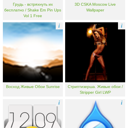
Грудь - встряхнуть их
3D CSKA Moscow Live
бесплатно / Shake Em Pin Ups
Wallpaper
Vol 1 Free
i
i
Восход Живые Обои Sunrise
Стриптизерша. Живые обои /
Stripper Girl LWP
i
i