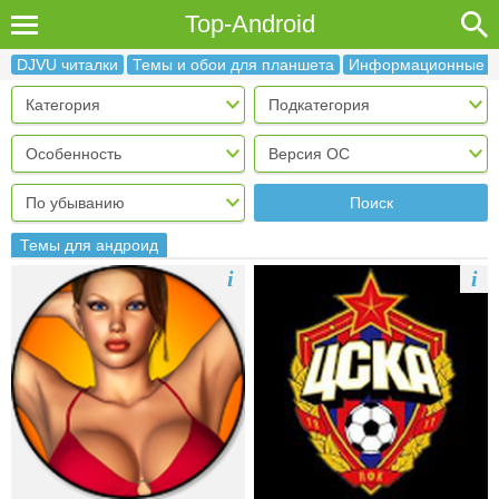
Top-Android
DJVU читалки
Темы и обои для планшета
Информационные в
Поиск
Темы для андроид
i
i