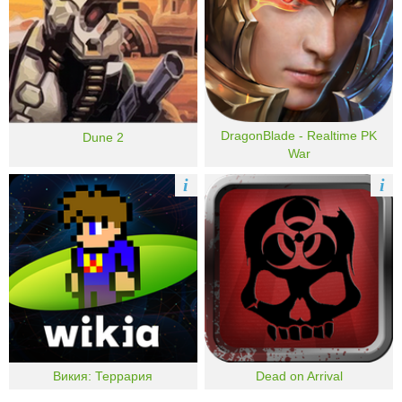
DragonBlade - Realtime PK
Dune 2
War
i
i
Викия: Террария
Dead on Arrival