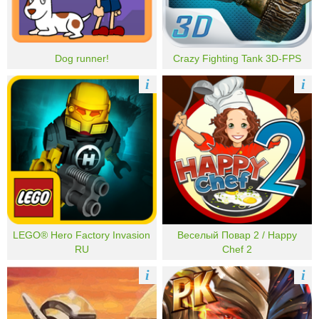
Dog runner!
Crazy Fighting Tank 3D-FPS
i
i
LEGO® Hero Factory Invasion
Веселый Повар 2 / Happy
RU
Chef 2
i
i