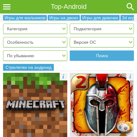
Top-Android
Игры для мальчиков
Игры на двоих
Игры для девочек
3d игр
Поиск
Стрелялки на андроид
i
i