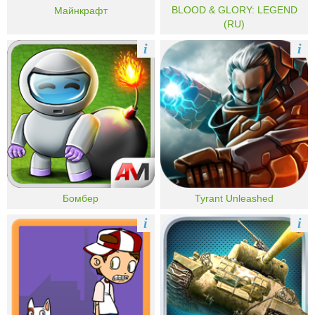
BLOOD & GLORY: LEGEND
Майнкрафт
(RU)
i
i
Бомбер
Tyrant Unleashed
i
i