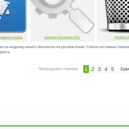
памяти и кэша
Android Hardware Info
Perfect U
я на андроид скачать бесплатно на русском языке. Список системных прил
рнета.
1
2
3
4
5
Предыдущая страница
Сле