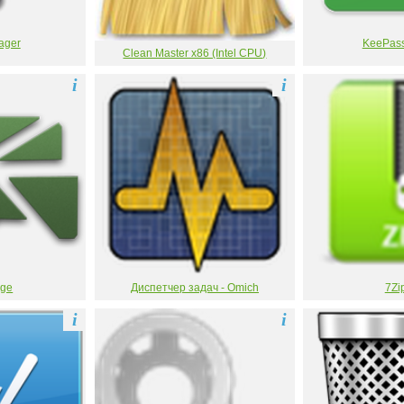
ager
KeePass
Clean Master x86 (Intel CPU)
i
i
age
Диспетчер задач - Omich
7Zi
i
i