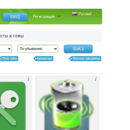
Русский
ВХОД
Регистрация
еты и темы
ПОИСК
Флеш плеер
Архиваторы
Полезные программы
i
i