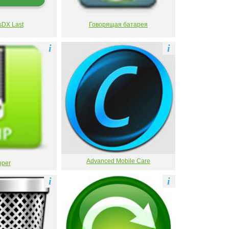
DX Last
Говорящая батарея
i
i
Advanced Mobile Care
pper
i
i