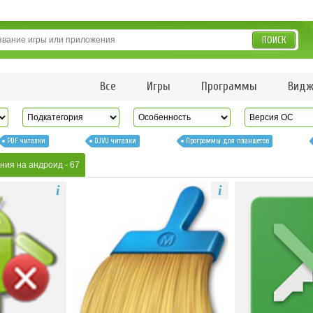
ПОИСК
Все
Игры
Программы
Видж
PDF читалки
DJVU читалки
Программы для планшетов
ния на андроид
- 67
i
i