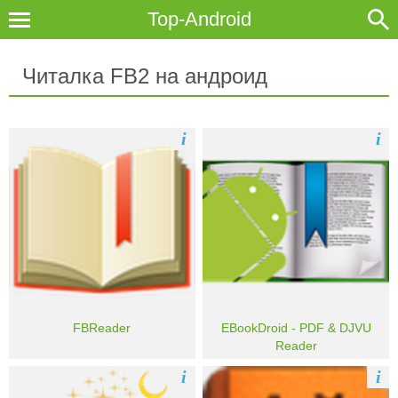
Top-Android
Читалка FB2 на андроид
i
i
FBReader
EBookDroid - PDF & DJVU
Reader
i
i