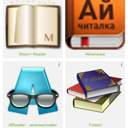
Moon+ Reader
Айчиталка
i
i
AlReader - читалка/reader
Foliant