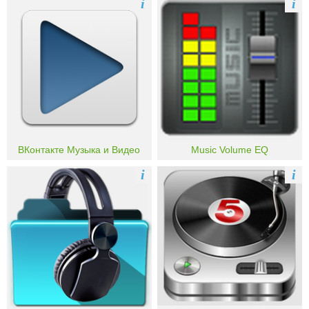
i
i
ВКонтакте Музыка и Видео
Music Volume EQ
i
i