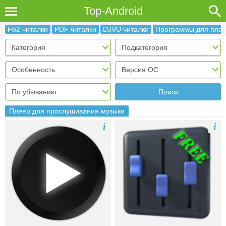
Top-Android
Fb2 читалки
PDF читалки
DJVU читалки
Программы для пла
Поиск
Плеер для прослушивания музыки
i
i