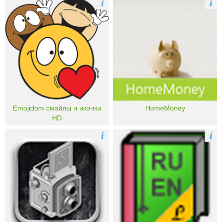
i
i
Emojidom смайлы и иконки
HomeMoney
HD
i
i