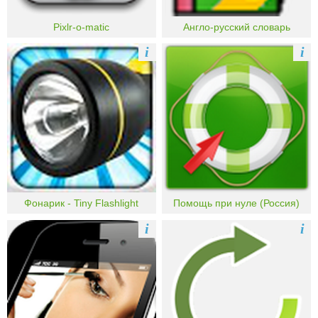
Pixlr-o-matic
Англо-русский словарь
i
i
Фонарик - Tiny Flashlight
Помощь при нуле (Россия)
i
i