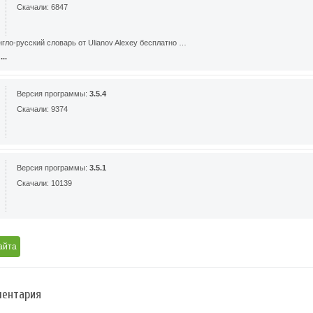
Скачали: 6847
гло-русский словарь от Ulianov Alexey бесплатно …
..
Версия программы:
3.5.4
Скачали: 9374
Версия программы:
3.5.1
Скачали: 10139
айта
ентария