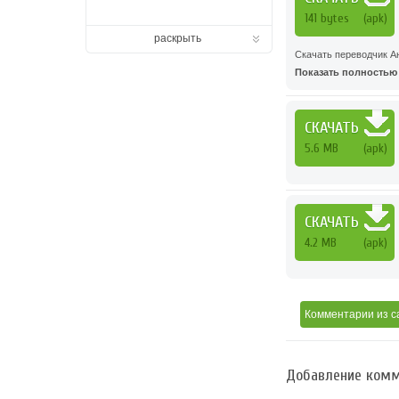
141 bytes
(apk)
раскрыть
Скачать переводчик Ан
Показать полностью .
СКАЧАТЬ
5.6 MB
(apk)
СКАЧАТЬ
4.2 MB
(apk)
Комментарии
из с
Добавление комм