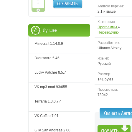
СОХРАНИТЬ
Android версии:
2.1 и выше
Категория:
Программы
»
Лучшее
Переводчики
Разработчик:
Minecraft 1.14.0.9
Ulianov Alexey
Вконтакте 5.46
Языки:
Русский
Lucky Patcher 8.5.7
Размер:
141 bytes
VK mp3 mod 93/655
Просмотры:
73042
Terraria 1.3.0.7.4
Скачать Англ
VK Coffee 7.91
GTA San Andreas 2.00
СКАЧАТЬ