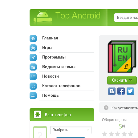
Top-Android
Главная
Игры
Программы
Виджеты и темы
Новости
Скачать
Каталог телефонов
Помощь
Как установит
Ваш телефон
Общая оценка:
5
(
1
)
Выбрать