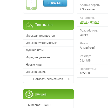
СОХРАНИТЬ
Android версии:
2.3 и выше
Категория:
Игры
»
Другие
Топ списков
Разработчик:
Outfit7
Игры для планшетов
Игры на русском языке
Языки:
Английский
Лучшие игры
Размер:
Игры для девочек
51,4 МБ
Новые игры
Просмотры:
Игры на двоих
105050
Показать весь список
Лучшее
Minecraft 1.14.0.9