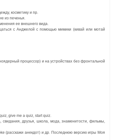
ежду, косметику и пр.
ие из печенья.
менения ее внешнего вида.
бщаться с Анджелой с помощью мимики (кивай или мотай
(одноядерный процессор) и на устройствах без фронтальной
, give me a quiz, start quiz.
 свидания, друзья, школа, мода, знаменитости, фильмы,
a joke (расскажи анекдот) и др. Последнюю версию игры Моя