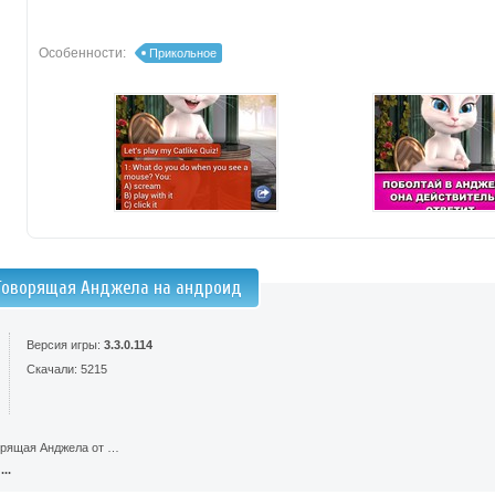
Особенности:
Прикольное
Говорящая Анджела на андроид
Версия игры:
3.3.0.114
Скачали: 5215
орящая Анджела от …
..