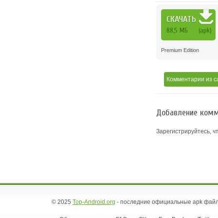
СКАЧАТЬ
88,5 MБ
(apk)
Premium Edition
Комментарии
из с
Добавление комм
Зарегистрируйтесь, ч
© 2025
Top-Android.org
- последние официальные apk файл