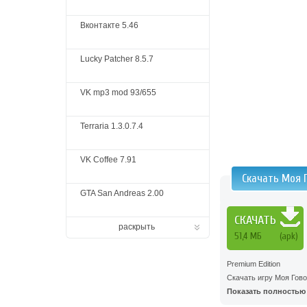
Вконтакте 5.46
Lucky Patcher 8.5.7
VK mp3 mod 93/655
Terraria 1.3.0.7.4
VK Coffee 7.91
Скачать Моя 
GTA San Andreas 2.00
СКАЧАТЬ
раскрыть
51,4 МБ
(apk)
Premium Edition
Скачать игру Моя Гов
Показать полностью .