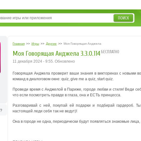
ПОИСК
Главная
>>
Игры
>>
Другие
>>
Моя Говорящая Анджела
БЕСПЛАТНО
Моя Говорящая Анджела 3.3.0.114
11 декабря 2024 - 9:55. Обновлено
Говорящая Анджела проверит ваши знания в викторинах с новыми во
команд в диалоговом окне: quiz, give me a quiz, start quiz.
Проведи время с Анджелой в Париже, городе любви и стиля! Веди себ
что если посмотреть правде в глаза, она и ЕСТЬ принцесса.
Разговаривай с ней, покупай ей подарки и подбирай гардероб. Т
ь?
настоящей леди себя так не ведут)!
Она в городе не одна, периодически будут появляться знакомые лица,