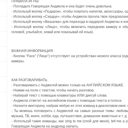
ПРАВИЛА ИГРЫ:
- Погладьте Говорящая Анджела и она будет очень довольна.
- Используй кнопку «Подарок», чтобы покупать напитки, аксессуары, од
- Используй кнопку «Сердце», чтобы Анджела прочла твое предсказан
- Используй кнопку «Вешалка» для перехода в гардероб Анджелы и из
- Используй кнопку «Лицо», чтобы включить переднюю камеру и о
головой, улыбайся, зевай или показывай ей язык).
ВАЖНАЯ ИНФОРМАЦИЯ:
- Кнопка “Face” (“Лицо”) отсутствует на устройствах низкого класса 
камеры.
КАК РАЗГОВАРИВАТЬ:
- Разговаривать с Анджелой можно только на АНГЛИЙСКОМ ЯЗЫКЕ.
- Нажми на поле с текстом, чтобы начать разговор.
- Набирай текст с помощью клавиатуры ИЛИ диктуй слова.
- Анджела ответит на английском языке с помощью текста и голоса.
- Начните викторину, набрав любую из этих команд в диалоговом окне: quiz
- Ты можешь поговорить с Анджелой на самые разные темы: любовь,
музыка, ТВ, книги, хобби, еда, путешествия, домашние животные и т. д.
- Используй такие команды, как: sing to me (спой для меня), tell me 
Говорящая Анджела на андроид скачать.