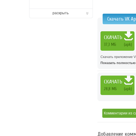
раскрыть
Скачать VK A
СКАЧАТЬ
37,3 MБ
(apk)
Скачать приложение V
Показать полностью .
СКАЧАТЬ
28,8 MБ
(apk)
Комментарии
из с
Добавление комм