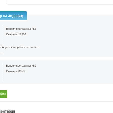
pp на андроид
Версия программы:
4.2
Скачали: 12588
K App от vkapp бесплатно на …
..
Версия программы:
4.0
Скачали: 8658
айта
ентария