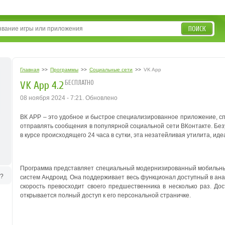
ПОИСК
Главная
>>
Программы
>>
Социальные сети
>>
VK App
БЕСПЛАТНО
VK App 4.2
08 ноября 2024 - 7:21. Обновлено
ВК APP – это удобное и быстрое специализированное приложение, сп
отправлять сообщения в популярной социальной сети ВКонтакте. Без
в курсе происходящего 24 часа в сутки, эта незатейливая утилита, и
Программа представляет специальный модернизированный мобильны
ь?
систем Андроид. Она поддерживает весь функционал доступный в ана
скорость превосходит своего предшественника в несколько раз. До
открывается полный доступ к его персональной страничке.