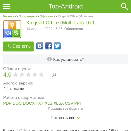
Top-Android
Главная
>>
Программы
>>
Офисные
>>
Kingsoft Office (Multi-Lan)
Kingsoft Office (Multi-Lan) 16.1
14 апреля 2022 - 6:36. Обновлено
Скачать
Как установить?
Общая оценка:
4,0
(
1
)
Android версии:
2.1 и выше
Работа с форматами:
PDF
DOC
DOCX
TXT
XLS
XLSX
CSV
PPT
Показать все форматы
Показать все
Kingsoft Office является единственным приложением Office для