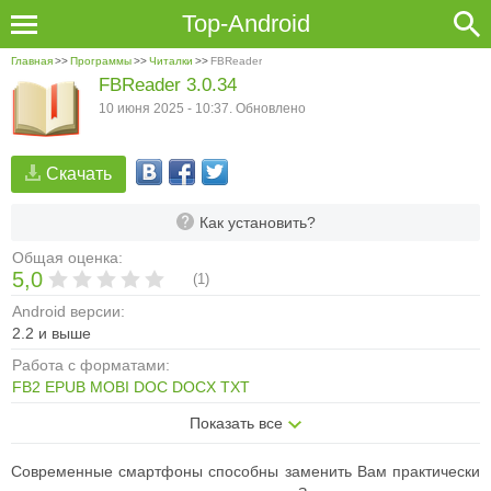
Top-Android
Главная
>>
Программы
>>
Читалки
>>
FBReader
FBReader 3.0.34
10 июня 2025 - 10:37. Обновлено
Скачать
Как установить?
Общая оценка:
5,0
(
1
)
Android версии:
2.2 и выше
Работа с форматами:
FB2
EPUB
MOBI
DOC
DOCX
TXT
Показать все
Современные смартфоны способны заменить Вам практически