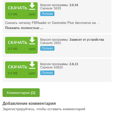
Версия программы:
3.0.34
СКАЧАТЬ
Скачали: 5635
Полная
6,9 МБ
(apk)
Скачать читалку FBReader от Geometer Plus бесплатно на …
Показать полностью ...
Версия программы:
Зависит от устройства
СКАЧАТЬ
Скачали: 2652
Полная
6,9 МБ
(apk)
Версия программы:
2.6.13
СКАЧАТЬ
Скачали: 63620
Полная
5.9 MB
(apk)
Комментарии
(1)
Добавление комментария
Зарегистрируйтесь, чтобы оставить комментарий