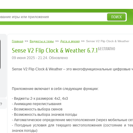
ПОИСК
Главная
>>
Виджеты и темы
>>
Дата и время
>>
Sense V2 Flip Clock & Weather
БЕСПЛАТНО
Sense V2 Flip Clock & Weather 6.7.1
09 июня 2025 - 21:24. Обновлено
Sense V2 Flip Clock & Weather – это многофункциональные цифровые ч
Приложение включает в себя следующие функции:
- Виджеты 2-х размеров: 4х2, 4x3
- Анимацию перелистывания
ь?
- Возможность выбора скинов
- Возможность выбора значков погоды
- Автоматическое определение местоположения (через мобильные сети
- Погодные условия для текущего местоположения (состояние и т
значок погоды)