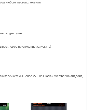
огоде любого местоположения
мпературы суток
зывает, какое приложение запускать)
нюю версию темы Sense V2 Flip Clock & Weather на андроид