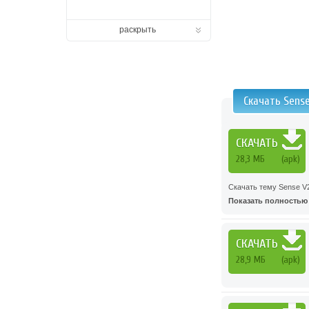
раскрыть
Скачать Sense
СКАЧАТЬ
28,3 МБ
(apk)
Скачать тему Sense V2
Показать полностью .
СКАЧАТЬ
28,9 МБ
(apk)