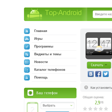
Top-Android
Главная
Игры
Программы
Виджеты и темы
Новости
Скачать
Каталог телефонов
Помощь
Как установит
Ваш телефон
Общая оценка:
2,9
(
11
)
Выбрать