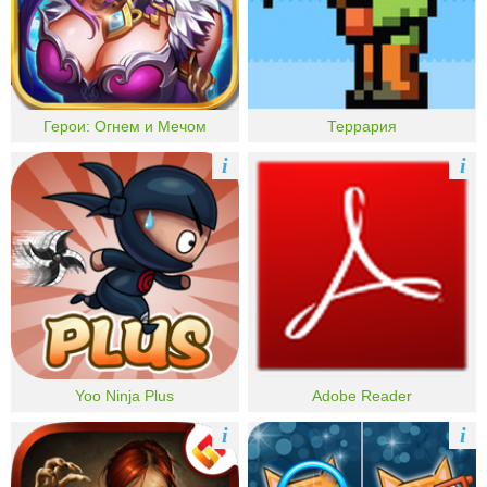
Герои: Огнем и Мечом
Террария
i
i
Yoo Ninja Plus
Adobe Reader
i
i