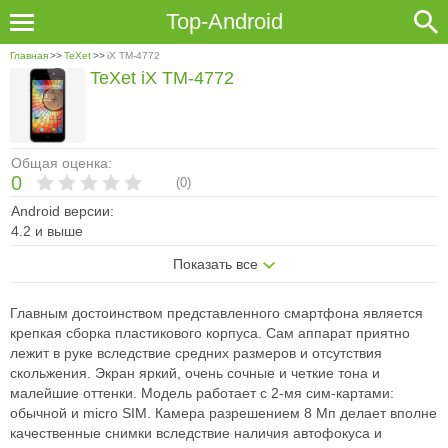
Top-Android
Главная
>>
TeXet
>>
iX TM-4772
TeXet iX TM-4772
Общая оценка:
0
(
0
)
Android версии:
4.2 и выше
Показать все
Главным достоинством представленного смартфона является
крепкая сборка пластикового корпуса. Сам аппарат приятно
лежит в руке вследствие средних размеров и отсутствия
скольжения. Экран яркий, очень сочные и четкие тона и
малейшие оттенки. Модель работает с 2-мя сим-картами:
обычной и micro SIM. Камера разрешением 8 Мп делает вполне
качественные снимки вследствие наличия автофокуса и