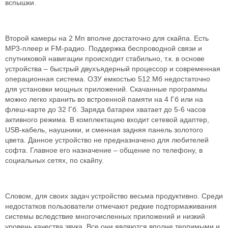
вспышки.
Второй камеры на 2 Мп вполне достаточно для скайпа. Есть
MP3-плеер и FM-радио. Поддержка беспроводной связи и
спутниковой навигации происходит стабильно, т.к. в основе
устройства – быстрый двухъядерный процессор и современная
операционная система. ОЗУ емкостью 512 Мб недостаточно
для установки мощных приложений. Скачанные программы
можно легко хранить во встроенной памяти на 4 Гб или на
флеш-карте до 32 Гб. Заряда батареи хватает до 5-6 часов
активного режима. В комплектацию входит сетевой адаптер,
USB-кабель, наушники, и сменная задняя панель золотого
цвета. Данное устройство не предназначено для любителей
софта. Главное его назначение – общение по телефону, в
социальных сетях, по скайпу.
Словом, для своих задач устройство весьма продуктивно. Среди
недостатков пользователи отмечают редкие подтормаживания
системы вследствие многочисленных приложений и низкий
уровень качества звука. Все они являются вполне терпимыми и