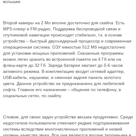
вспышки.
Второй камеры на 2 Мп вполне достаточно для скайпа. Есть
MP3-плеер и FM-радио. Поддержка беспроводной связи и
спутниковой навигации происходит стабильно, т.к. в основе
устройства – быстрый двухъядерный процессор и современная
операционная система. ОЗУ емкостью 512 Мб недостаточно
для установки мощных приложений. Скачанные программы
можно легко хранить во встроенной памяти на 4 Гб или на
флеш-карте до 32 Гб. Заряда батареи хватает до 5-6 часов
активного режима. В комплектацию входит сетевой адаптер,
USB-кабель, наушники, и сменная задняя панель золотого
цвета. Данное устройство не предназначено для любителей
софта. Главное его назначение – общение по телефону, в
социальных сетях, по скайпу.
Словом, для своих задач устройство весьма продуктивно. Среди
недостатков пользователи отмечают редкие подтормаживания
системы вследствие многочисленных приложений и низкий
уровень качества звука. Все они являются вполне терпимыми и