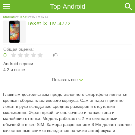
Top-Android
Главная
>>
TeXet
>>
iX TM-4772
TeXet iX TM-4772
Общая оценка:
0
(
0
)
Android версии:
4.2 и выше
Показать все
Главным достоинством представленного смартфона является
крепкая сборка пластикового корпуса. Сам аппарат приятно
лежит в руке вследствие средних размеров и отсутствия
скольжения. Экран яркий, очень сочные и четкие тона и
малейшие оттенки. Модель работает с 2-мя сим-картами:
обычной и micro SIM. Камера разрешением 8 Мп делает вполне
качественные снимки вследствие наличия автофокуса и