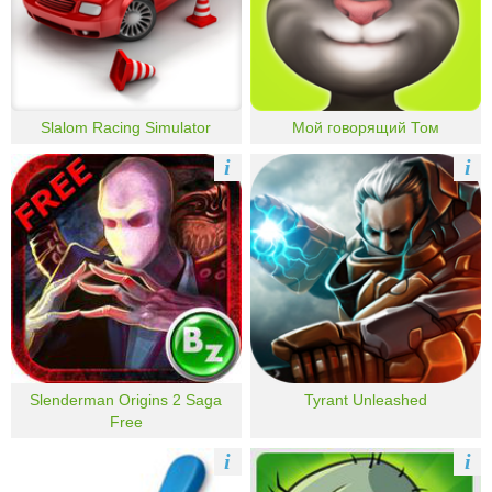
Slalom Racing Simulator
Мой говорящий Том
i
i
Slenderman Origins 2 Saga
Tyrant Unleashed
Free
i
i