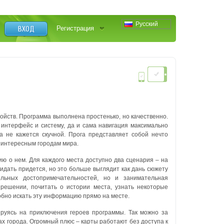
Русский
ВХОД
Регистрация
ройств.
Программа выполнена простенько, но качественно.
интерфейс и систему, да и сама навигация максимально
а не кажется скучной.
Прога представляет собой нечто
 интересным городам мира.
ию о нем. Для каждого места доступно два сценария – на
 кидать придется, но это больше выглядит как дань сюжету
льных достопримечательностей, но и занимательная
решении, почитать о истории места, узнать некоторые
обно искать эту информацию прямо на месте.
ируясь на приключения героев программы. Так можно за
х города. Огромный плюс – карты работают без доступа к