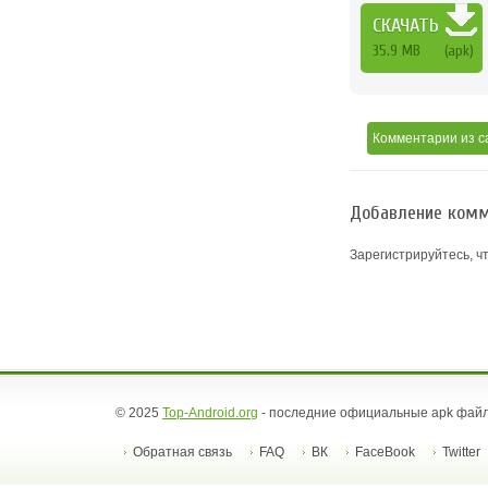
СКАЧАТЬ
35.9 MB
(apk)
Комментарии
из с
Добавление комм
Зарегистрируйтесь, ч
© 2025
Top-Android.org
- последние официальные apk файл
Обратная связь
FAQ
ВК
FaceBook
Twitter