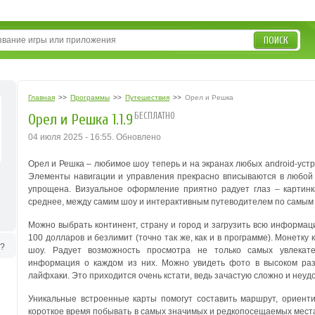
ПОИСК
Главная
>>
Программы
>>
Путешествия
>>
Орел и Решка
БЕСПЛАТНО
Орел и Решка 1.1.9
04 июля 2025 - 16:55. Обновлено
Орел и Решка – любимое шоу теперь и на экранах любых android-уст
Элементы навигации и управления прекрасно вписываются в любой 
упрощена. Визуальное оформление приятно радует глаз – картинк
среднее, между самим шоу и интерактивным путеводителем по самым
Можно выбрать континент, страну и город и загрузить всю информац
100 долларов и безлимит (точно так же, как и в программе). Монетку
ь?
шоу.
Радует возможность просмотра не только самых увлекате
информация о каждом из них. Можно увидеть фото в высоком раз
лайфхаки. Это приходится очень кстати, ведь зачастую сложно и неуд
Уникальные встроенные карты помогут составить маршрут, ориент
короткое время побывать в самых значимых и редкопосещаемых места