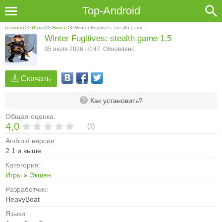
Top-Android
Главная
>>
Игры
>>
Экшен
>>
Winter Fugitives: stealth game
Winter Fugitives: stealth game 1.5
05 июля 2026 - 0:47. Обновлено
Скачать
Как установить?
Общая оценка:
4,0
(
1
)
Android версии:
2.1 и выше
Категория:
Игры
»
Экшен
Разработчик:
HeavyBoat
Языки: