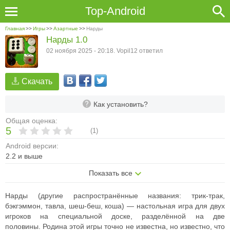
Top-Android
Главная
>>
Игры
>>
Азартные
>>
Нарды
Нарды 1.0
02 ноября 2025 - 20:18. Vopil12 ответил
Скачать
Как установить?
Общая оценка:
5
(
1
)
Android версии:
2.2 и выше
Показать все
Нарды (другие распространённые названия: трик-трак,
бэкгэммон, тавла, шеш-беш, коша) — настольная игра для двух
игроков на специальной доске, разделённой на две
половины. Родина этой игры точно не известна, но известно, что