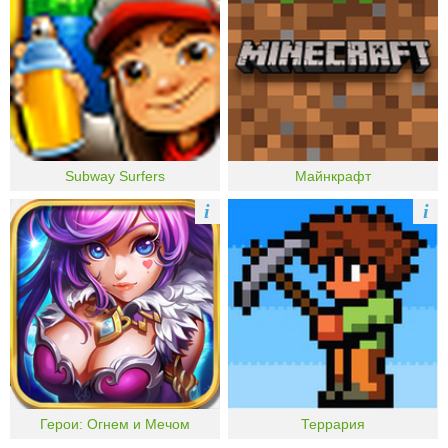
Subway Surfers
Майнкрафт
i
i
Герои: Огнем и Мечом
Террария