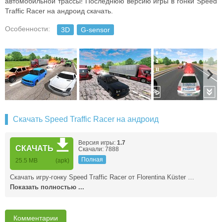
автомобильной трассы! Последнюю версию игры в гонки Speed
Traffic Racer на андроид скачать.
Особенности:
3D
G-sensor
Скачать Speed Traffic Racer на андроид
Версия игры:
1.7
СКАЧАТЬ
Скачали: 7888
Полная
25.5 MB
(apk)
Скачать игру-гонку Speed Traffic Racer от Florentina Küster …
Показать полностью ...
Комментарии