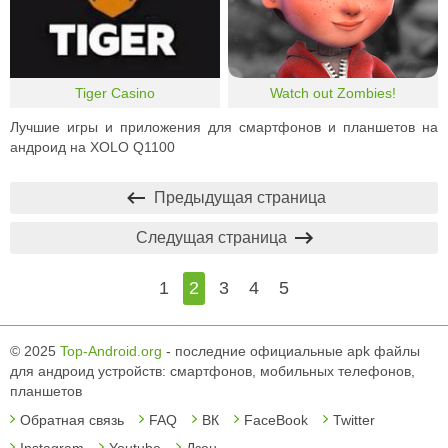
Tiger Casino
Watch out Zombies!
Лучшие игры и приложения для смартфонов и планшетов на
андроид на XOLO Q1100
Предыдущая страница
Следущая страница
1
2
3
4
5
© 2025
Top-Android.org
- последние официальные apk файлы
для андроид устройств: смартфонов, мобильных телефонов,
планшетов
Обратная связь
FAQ
ВК
FaceBook
Twitter
Instagram
Youtube
Дзен