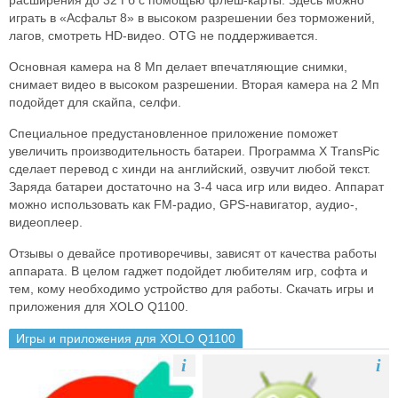
расширения до 32 Гб с помощью флеш-карты. Здесь можно
играть в «Асфальт 8» в высоком разрешении без торможений,
лагов, смотреть HD-видео. OTG не поддерживается.
Основная камера на 8 Мп делает впечатляющие снимки,
снимает видео в высоком разрешении. Вторая камера на 2 Мп
подойдет для скайпа, селфи.
Специальное предустановленное приложение поможет
увеличить производительность батареи. Программа X TransPic
сделает перевод с хинди на английский, озвучит любой текст.
Заряда батареи достаточно на 3-4 часа игр или видео. Аппарат
можно использовать как FM-радио, GPS-навигатор, аудио-,
видеоплеер.
Отзывы о девайсе противоречивы, зависят от качества работы
аппарата. В целом гаджет подойдет любителям игр, софта и
тем, кому необходимо устройство для работы. Скачать игры и
приложения для XOLO Q1100.
Игры и приложения для XOLO Q1100
i
i