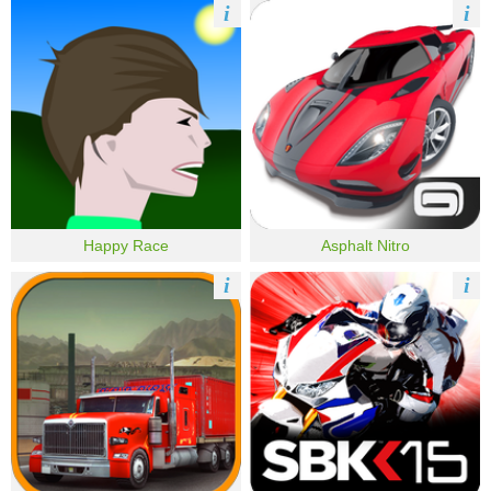
i
i
Happy Race
Asphalt Nitro
i
i