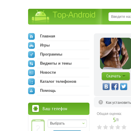
Top-Android
Главная
Игры
Программы
Виджеты и темы
Новости
Скачать
Каталог телефонов
Помощь
Как установит
Ваш телефон
Общая оценка:
5
(
1
)
Выбрать