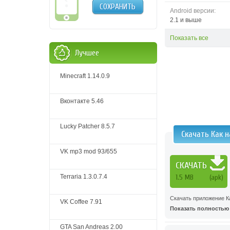
СОХРАНИТЬ
Android версии:
2.1 и выше
Показать все
Лучшее
Minecraft 1.14.0.9
Вконтакте 5.46
Lucky Patcher 8.5.7
Скачать Как 
VK mp3 mod 93/655
СКАЧАТЬ
Terraria 1.3.0.7.4
1.5 MB
(apk)
Скачать приложение К
VK Coffee 7.91
Показать полностью .
GTA San Andreas 2.00