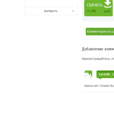
СКАЧАТЬ
1.5 MB
(apk)
раскрыть
Комментарии
из с
Добавление комм
Зарегистрируйтесь, ч
Lershik
, 
преса нет только б