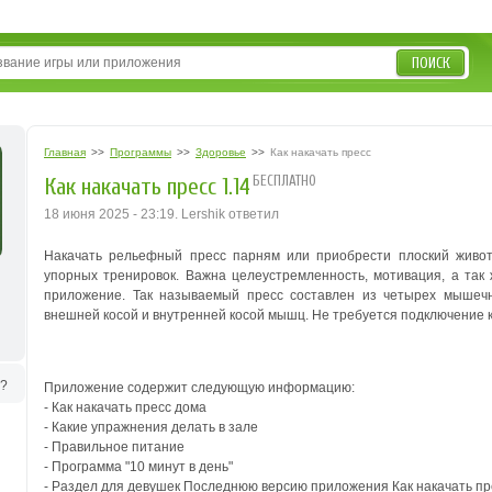
ПОИСК
Главная
>>
Программы
>>
Здоровье
>>
Как накачать пресс
БЕСПЛАТНО
Как накачать пресс 1.14
18 июня 2025 - 23:19. Lershik ответил
Накачать рельефный пресс парням или приобрести плоский живот
упорных тренировок. Важна целеустремленность, мотивация, а так
приложение.
Так называемый пресс составлен из четырех мышеч
внешней косой и внутренней косой мышц. Не требуется подключение к
ь?
Приложение содержит следующую информацию:
- Как накачать пресс дома
- Какие упражнения делать в зале
- Правильное питание
- Программа "10 минут в день"
- Раздел для девушек Последнюю версию приложения Как накачать пре