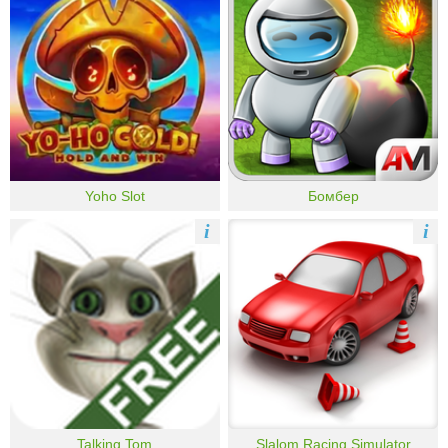
Yoho Slot
Бомбер
i
i
Talking Tom
Slalom Racing Simulator