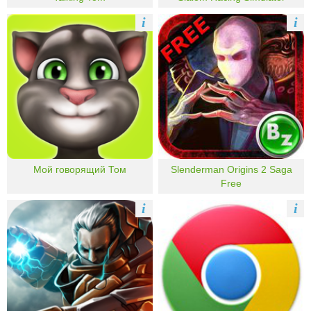
i
i
Мой говорящий Том
Slenderman Origins 2 Saga
Free
i
i