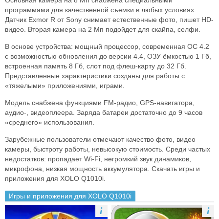
Основная камера на 8 Мп снабжена специальными
программами для качественной съемки в любых условиях.
Датчик Exmor R от Sony снимает естественные фото, пишет HD-
видео. Вторая камера на 2 Мп подойдет для скайпа, селфи.
В основе устройства: мощный процессор, современная ОС 4.2
с возможностью обновления до версии 4.4, ОЗУ ёмкостью 1 Гб,
встроенная память 8 Гб, слот под флеш-карту до 32 Гб.
Представленные характеристики созданы для работы с
«тяжелыми» приложениями, играми.
Модель снабжена функциями FM-радио, GPS-навигатора,
аудио-, видеоплеера. Заряда батареи достаточно до 9 часов
«среднего» использования.
Зарубежные пользователи отмечают качество фото, видео
камеры, быстроту работы, невысокую стоимость. Среди частых
недостатков: пропадает Wi-Fi, негромкий звук динамиков,
микрофона, низкая мощность аккумулятора. Скачать игры и
приложения для XOLO Q1010i.
Игры и приложения для XOLO Q1010i
i
i