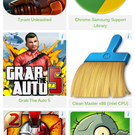
Tyrant Unleashed
Chrome Samsung Support
Library
i
i
Grab The Auto 5
Clean Master x86 (Intel CPU)
i
i