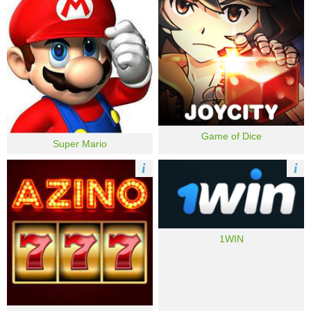
Game of Dice
Super Mario
i
i
1WIN