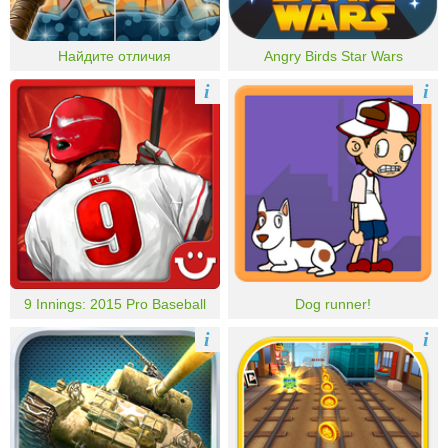
Найдите отличия
Angry Birds Star Wars
i
i
9 Innings: 2015 Pro Baseball
Dog runner!
i
i