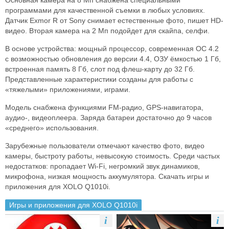
Основная камера на 8 Мп снабжена специальными
программами для качественной съемки в любых условиях.
Датчик Exmor R от Sony снимает естественные фото, пишет HD-
видео. Вторая камера на 2 Мп подойдет для скайпа, селфи.
В основе устройства: мощный процессор, современная ОС 4.2
с возможностью обновления до версии 4.4, ОЗУ ёмкостью 1 Гб,
встроенная память 8 Гб, слот под флеш-карту до 32 Гб.
Представленные характеристики созданы для работы с
«тяжелыми» приложениями, играми.
Модель снабжена функциями FM-радио, GPS-навигатора,
аудио-, видеоплеера. Заряда батареи достаточно до 9 часов
«среднего» использования.
Зарубежные пользователи отмечают качество фото, видео
камеры, быстроту работы, невысокую стоимость. Среди частых
недостатков: пропадает Wi-Fi, негромкий звук динамиков,
микрофона, низкая мощность аккумулятора. Скачать игры и
приложения для XOLO Q1010i.
Игры и приложения для XOLO Q1010i
i
i