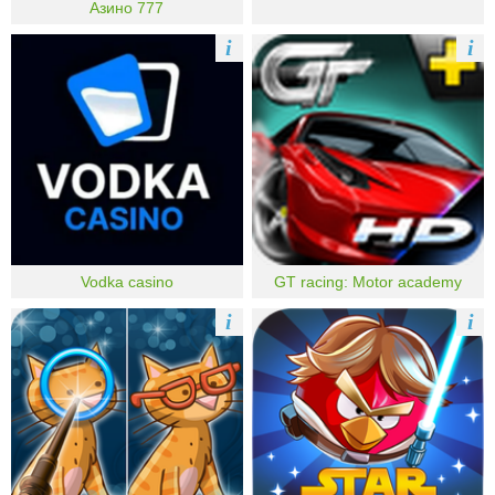
Азино 777
i
i
Vodka casino
GT racing: Motor academy
i
i