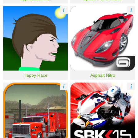
i
i
Happy Race
Asphalt Nitro
i
i