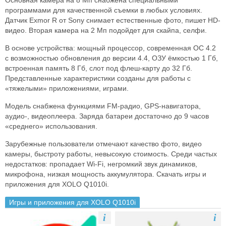
Основная камера на 8 Мп снабжена специальными
программами для качественной съемки в любых условиях.
Датчик Exmor R от Sony снимает естественные фото, пишет HD-
видео. Вторая камера на 2 Мп подойдет для скайпа, селфи.
В основе устройства: мощный процессор, современная ОС 4.2
с возможностью обновления до версии 4.4, ОЗУ ёмкостью 1 Гб,
встроенная память 8 Гб, слот под флеш-карту до 32 Гб.
Представленные характеристики созданы для работы с
«тяжелыми» приложениями, играми.
Модель снабжена функциями FM-радио, GPS-навигатора,
аудио-, видеоплеера. Заряда батареи достаточно до 9 часов
«среднего» использования.
Зарубежные пользователи отмечают качество фото, видео
камеры, быстроту работы, невысокую стоимость. Среди частых
недостатков: пропадает Wi-Fi, негромкий звук динамиков,
микрофона, низкая мощность аккумулятора. Скачать игры и
приложения для XOLO Q1010i.
Игры и приложения для XOLO Q1010i
i
i