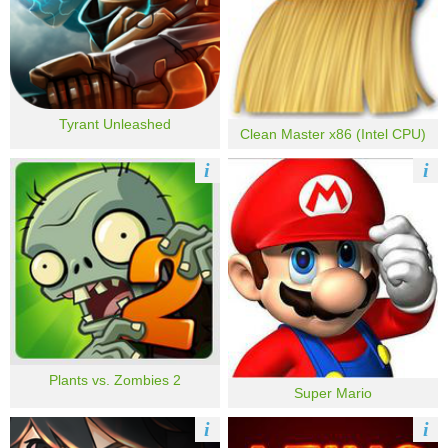
Tyrant Unleashed
Clean Master x86 (Intel CPU)
i
i
Plants vs. Zombies 2
Super Mario
i
i