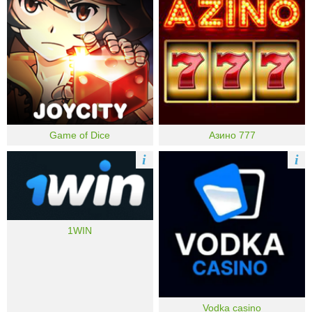
Game of Dice
Азино 777
i
i
1WIN
Vodka casino