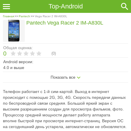
Top-Android
Главная
>>
Pantech
>>
Vega Racer 2 IM-A830L
Pantech Vega Racer 2 IM-A830L
Общая оценка:
0
(
0
)
Android версии:
4.0 и выше
Показать все
Телефон работает с 1-й сим-картой. Выход в интернет
происходит с
помощью 2G, 3G, 4G. Скорость передачи данных
по беспроводной связи
средняя. Большой яркий экран с
высоким разрешением создан для просмотра
фильмов, фото.
Процессор средней мощности делает работу аппарата
вполне
быстрой при просмотре интернет-страниц. Версия ОС
на сегодняшний день
устарела, автоматически не обновляется.