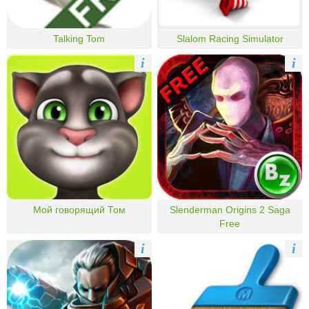
Talking Tom
Slalom Racing Simulator
i
i
Мой говорящий Том
Slenderman Origins 2 Saga
Free
i
i