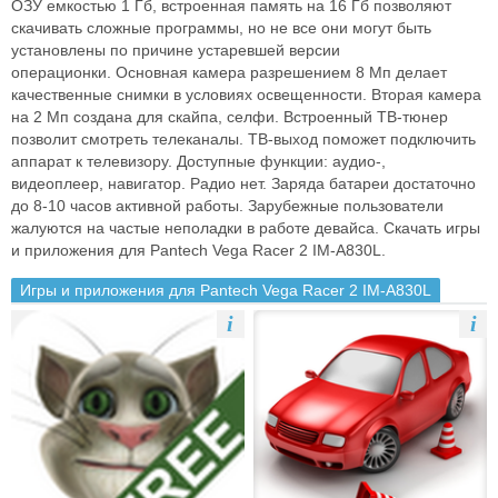
ОЗУ емкостью 1 Гб, встроенная
память на 16 Гб позволяют
скачивать сложные программы, но не все они
могут быть
установлены по причине устаревшей версии
операционки.
Основная камера разрешением 8 Мп делает
качественные снимки в
условиях освещенности. Вторая камера
на 2 Мп создана для скайпа, селфи.
Встроенный ТВ-тюнер
позволит смотреть телеканалы. ТВ-выход поможет
подключить
аппарат к телевизору. Доступные функции: аудио-,
видеоплеер,
навигатор. Радио нет. Заряда батареи достаточно
до 8-10 часов активной
работы. Зарубежные пользователи
жалуются на частые неполадки в работе
девайса.
Скачать игры
и приложения для Pantech Vega Racer 2 IM-A830L.
Игры и приложения для Pantech Vega Racer 2 IM-A830L
i
i