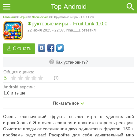
Top-Android
Главная
>>
Игры
>>
Логические
>>
Фруктовые миры - Fruit Link
Фруктовые миры - Fruit Link 1.0.0
22 июня 2025 - 22:07. Irina1111 ответил
Скачать
Как установить?
Общая оценка:
5
(
1
)
Android версии:
1.6 и выше
Показать все
Очень классический фрукты ссылка игра с удивительной
игровой опыт! Это очень сложная и практика скорость реакции.
Очистите плоды от соединения двух одинаковых фруктов. 150 +
проблемы ждут вас! Раскройте для себя удивительный мир