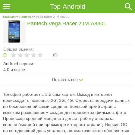
Top-Android
Главная
>>
Pantech
>>
Vega Racer 2 IM-A830L
Pantech Vega Racer 2 IM-A830L
Общая оценка:
0
(
0
)
Android версии:
4.0 и выше
Показать все
Телефон работает с 1-й сим-картой. Выход в интернет
происходит с
помощью 2G, 3G, 4G. Скорость передачи данных
по беспроводной связи
средняя. Большой яркий экран с
высоким разрешением создан для просмотра
фильмов, фото.
Процессор средней мощности делает работу аппарата
вполне
быстрой при просмотре интернет-страниц. Версия ОС
на сегодняшний день
устарела, автоматически не обновляется.