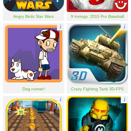
Angry Birds Star Wars
9 Innings: 2015 Pro Baseball
i
i
Dog runner!
Crazy Fighting Tank 3D-FPS
i
i