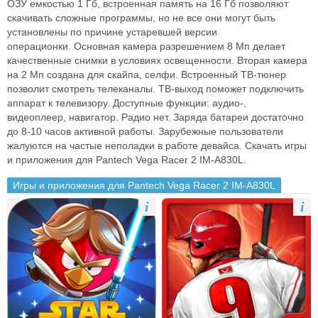
ОЗУ емкостью 1 Гб, встроенная
память на 16 Гб позволяют
скачивать сложные программы, но не все они
могут быть
установлены по причине устаревшей версии
операционки.
Основная камера разрешением 8 Мп делает
качественные снимки в
условиях освещенности. Вторая камера
на 2 Мп создана для скайпа, селфи.
Встроенный ТВ-тюнер
позволит смотреть телеканалы. ТВ-выход поможет
подключить
аппарат к телевизору. Доступные функции: аудио-,
видеоплеер,
навигатор. Радио нет. Заряда батареи достаточно
до 8-10 часов активной
работы. Зарубежные пользователи
жалуются на частые неполадки в работе
девайса.
Скачать игры
и приложения для Pantech Vega Racer 2 IM-A830L.
Игры и приложения для Pantech Vega Racer 2 IM-A830L
i
i