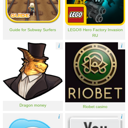
Guide for Subway Surfers
LEGO® Hero Factory Invasion
RU
i
i
Dragon money
Riobet casino
i
i