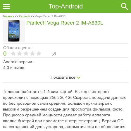
Top-Android
Главная
>>
Pantech
>>
Vega Racer 2 IM-A830L
Pantech Vega Racer 2 IM-A830L
Общая оценка:
0
(
0
)
Android версии:
4.0 и выше
Показать все
Телефон работает с 1-й сим-картой. Выход в интернет
происходит с
помощью 2G, 3G, 4G. Скорость передачи данных
по беспроводной связи
средняя. Большой яркий экран с
высоким разрешением создан для просмотра
фильмов, фото.
Процессор средней мощности делает работу аппарата
вполне
быстрой при просмотре интернет-страниц. Версия ОС
на сегодняшний день
устарела, автоматически не обновляется.