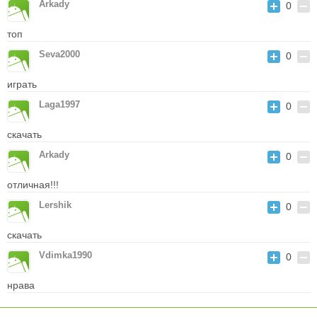
Arkady
0
топ
Seva2000
0
играть
Laga1997
0
скачать
Arkady
0
отличная!!!
Lershik
0
скачать
Vdimka1990
0
нрава