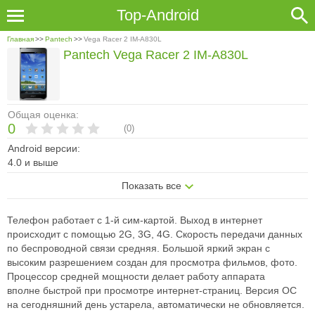
Top-Android
Главная
>>
Pantech
>>
Vega Racer 2 IM-A830L
Pantech Vega Racer 2 IM-A830L
Общая оценка:
0
(
0
)
Android версии:
4.0 и выше
Показать все
Телефон работает с 1-й сим-картой. Выход в интернет
происходит с
помощью 2G, 3G, 4G. Скорость передачи данных
по беспроводной связи
средняя. Большой яркий экран с
высоким разрешением создан для просмотра
фильмов, фото.
Процессор средней мощности делает работу аппарата
вполне
быстрой при просмотре интернет-страниц. Версия ОС
на сегодняшний день
устарела, автоматически не обновляется.