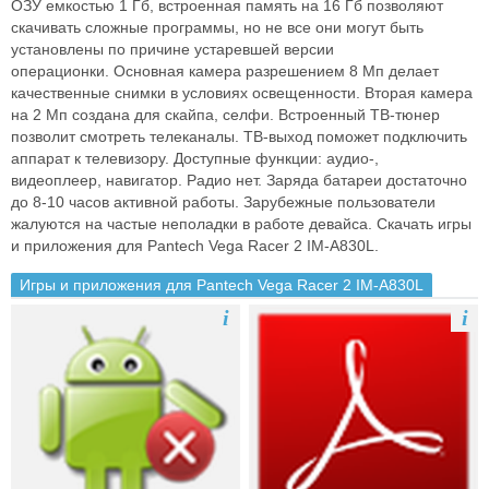
ОЗУ емкостью 1 Гб, встроенная
память на 16 Гб позволяют
скачивать сложные программы, но не все они
могут быть
установлены по причине устаревшей версии
операционки.
Основная камера разрешением 8 Мп делает
качественные снимки в
условиях освещенности. Вторая камера
на 2 Мп создана для скайпа, селфи.
Встроенный ТВ-тюнер
позволит смотреть телеканалы. ТВ-выход поможет
подключить
аппарат к телевизору. Доступные функции: аудио-,
видеоплеер,
навигатор. Радио нет. Заряда батареи достаточно
до 8-10 часов активной
работы. Зарубежные пользователи
жалуются на частые неполадки в работе
девайса.
Скачать игры
и приложения для Pantech Vega Racer 2 IM-A830L.
Игры и приложения для Pantech Vega Racer 2 IM-A830L
i
i