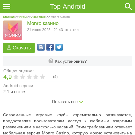
Top-Android
Главная
>>
Игры
>>
Азартные
>>
Monro Casino
Monro казино
21 июня 2025 - 21:43. ответил
Скачать
Как установить?
Общая оценка:
4,9
(
4
)
Android версии:
2.1 и выше
Показать все
Современные игровые клубы стремительно развиваются,
предоставляя пользователям доступ к любимым азартным
развлечениям в несколько касаний. Этим требованиям отвечает
мобильная версия Monro Casino, которую можно установить на