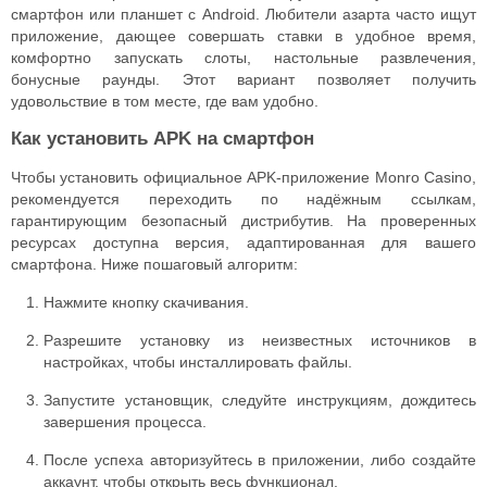
смартфон или планшет с Android. Любители азарта часто ищут
приложение, дающее совершать ставки в удобное время,
комфортно запускать слоты, настольные развлечения,
бонусные раунды. Этот вариант позволяет получить
удовольствие в том месте, где вам удобно.
Как установить APK на смартфон
Чтобы установить официальное APK-приложение Monro Casino,
рекомендуется переходить по надёжным ссылкам,
гарантирующим безопасный дистрибутив. На проверенных
ресурсах доступна версия, адаптированная для вашего
смартфона. Ниже пошаговый алгоритм:
Нажмите кнопку скачивания.
Разрешите установку из неизвестных источников в
настройках, чтобы инсталлировать файлы.
Запустите установщик, следуйте инструкциям, дождитесь
завершения процесса.
После успеха авторизуйтесь в приложении, либо создайте
аккаунт, чтобы открыть весь функционал.