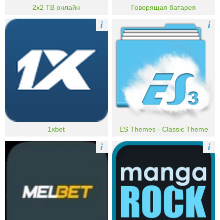
2х2 ТВ онлайн
Говорящая батарея
i
i
1xbet
ES Themes - Classic Theme
i
i