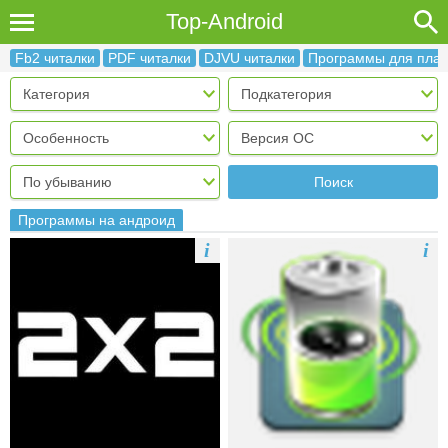
Top-Android
Fb2 читалки
PDF читалки
DJVU читалки
Программы для пла
Поиск
Программы на андроид
i
i