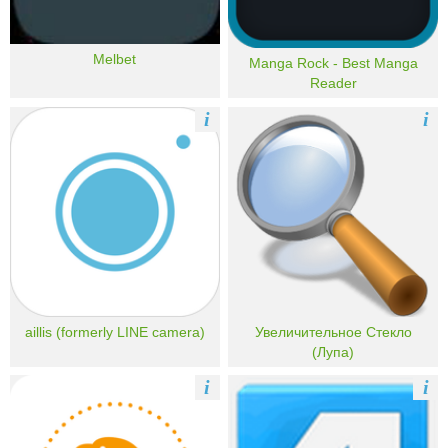
Melbet
Manga Rock - Best Manga
Reader
i
i
​aillis (formerly LINE camera)
Увеличительное Стекло
(Лупа)
i
i