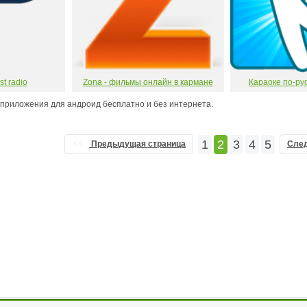
st radio
Zona - фильмы онлайн в кармане
Караоке по-ру
приложения для андроид бесплатно и без интернета.
1
2
3
4
5
Предыдущая страница
Сле