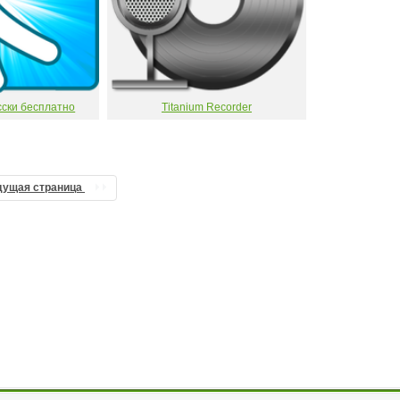
сски бесплатно
Titanium Recorder
дущая страница