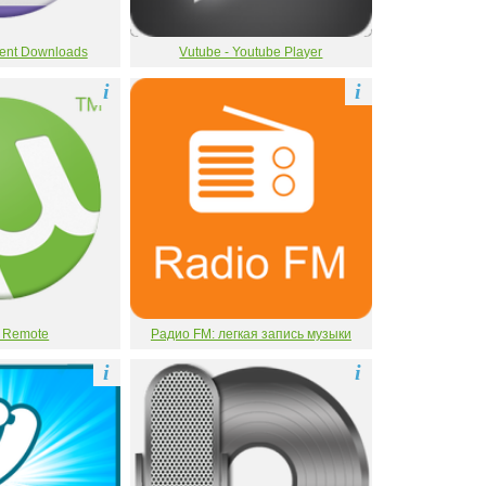
rrent Downloads
Vutube - Youtube Player
i
i
t Remote
Радио FM: легкая запись музыки
i
i