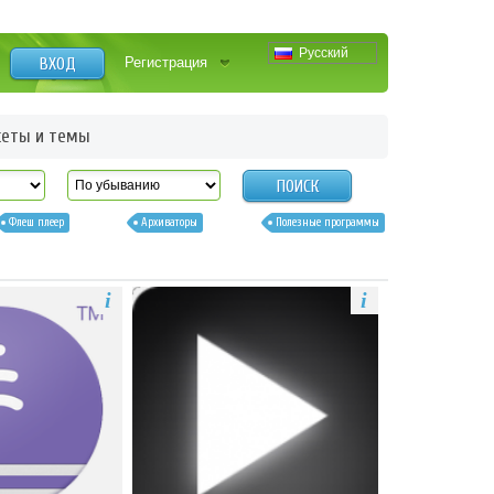
Русский
ВХОД
Регистрация
еты и темы
ПОИСК
Флеш плеер
Архиваторы
Полезные программы
i
i