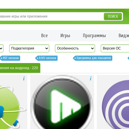
ПОИСК
Все
Игры
Программы
Видж
PDF читалки
DJVU читалки
Программы для планшетов
жения на андроид
- 220
i
i