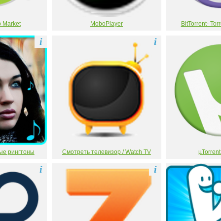
 Market
MoboPlayer
BitTorrent- To
i
i
ые рингтоны
Смотреть телевизор / Watch TV
µTorren
i
i