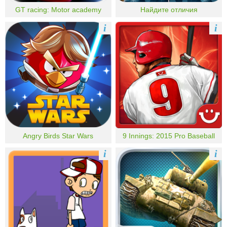
GT racing: Motor academy
Найдите отличия
i
i
Angry Birds Star Wars
9 Innings: 2015 Pro Baseball
i
i