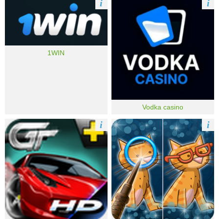
i
i
1WIN
Vodka casino
i
i