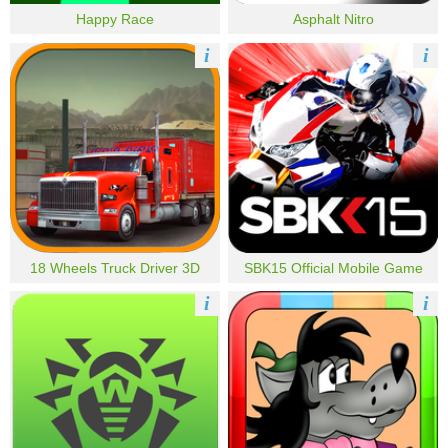
Happy Race
Asphalt Nitro
i
i
18 Wheels Truck Driver 3D
SBK15 Official Mobile Game
i
i