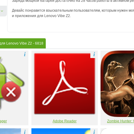
Заряда мощной батареи достаточно на 28 часов работы в активном р
Девайс понравится взыскательным пользователям, которым нужен моб
и приложения для Lenovo Vibe Z2.
для Lenovo Vibe Z2
- 6818
i
i
ager
Adobe Reader
Zombie Hunter: 
i
i