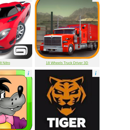
t Nitro
18 Wheels Truck Driver 3D
i
i