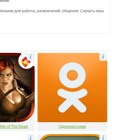
ежиме.
ильник для работы, развлечений, общения. Скачать игры
i
i
War of The Dead
Одноклассники
i
i