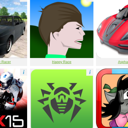
c Racer
Happy Race
Asphal
i
i