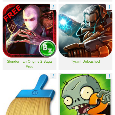
i
i
Slenderman Origins 2 Saga
Tyrant Unleashed
Free
i
i