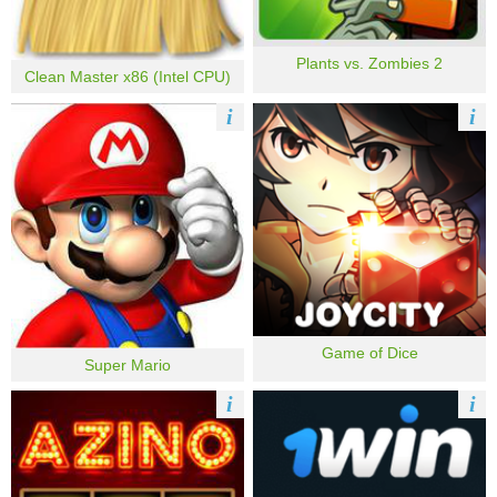
Plants vs. Zombies 2
Clean Master x86 (Intel CPU)
i
i
Game of Dice
Super Mario
i
i