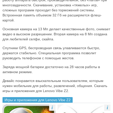
работу аппарата быстрой, производительной, без «лагов» при
многозадачности. Скачивание, установка «тяжелых» игр,
сложных программ проходит без торможений системы.
Встроенная память объемом 32 Гб не расширяется флеш-
картой.
Основная камера на 13 Мп делает качественные фото, снимает
видео в высоком разрешении. Вторая камера на 8 Мп создана
для любителей селфи, скайпа.
Спутники GPS, беспроводная связь улавливаются быстро,
держатся стабильно. Специальная программа позволит
руководить телефоном с помощью жестов.
Заряда мощной батареи достаточно на 28 часов работы в
активном режиме.
Девайс понравится взыскательным пользователям, которым
нужен мобильник для работы, развлечений, общения. Скачать
игры и приложения для Lenovo Vibe Z2.
Игры и приложения для Lenovo Vibe Z2
i
i