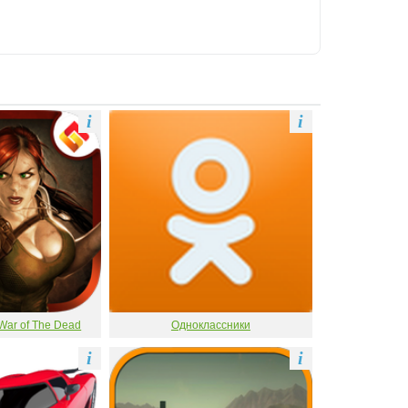
i
i
War of The Dead
Одноклассники
i
i