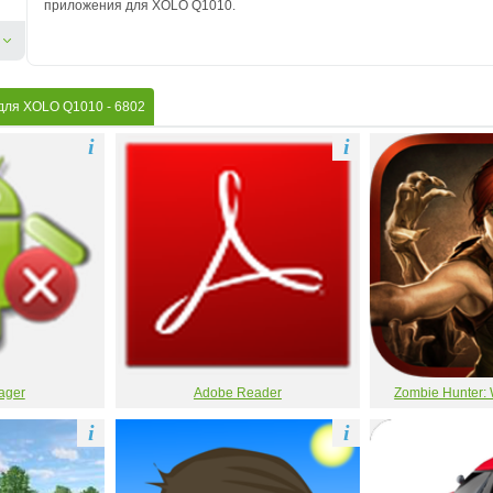
приложения для XOLO Q1010.
 для XOLO Q1010
- 6802
i
i
ager
Adobe Reader
Zombie Hunter: 
i
i