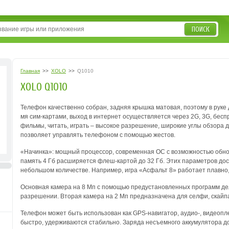
ПОИСК
Главная
>>
XOLO
>>
Q1010
XOLO Q1010
Телефон качественно собран, задняя крышка матовая, поэтому в руке 
мя сим-картами, выход в интернет осуществляется через 2G, 3G, бес
фильмы, читать, играть – высокое разрешение, широкие углы обзора
позволяет управлять телефоном с помощью жестов.
«Начинка»: мощный процессор, современная ОС с возможностью обнов
память 4 Гб расширяется флеш-картой до 32 Гб. Этих параметров дос
небольшом количестве. Например, игра «Асфальт 8» работает плавно
Основная камера на 8 Мп с помощью предустановленных программ де
разрешении. Вторая камера на 2 Мп предназначена для селфи, скайп
Телефон может быть использован как GPS-навигатор, аудио-, видеопл
быстро, удерживаются стабильно. Заряда несъемного аккумулятора дос