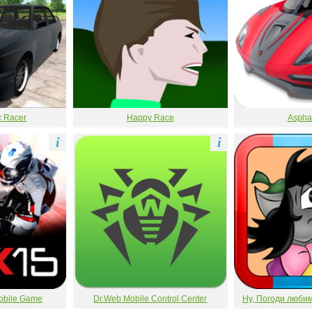
c Racer
Happy Race
Asphal
i
i
Mobile Game
Dr.Web Mobile Control Center
Ну, Погоди люби