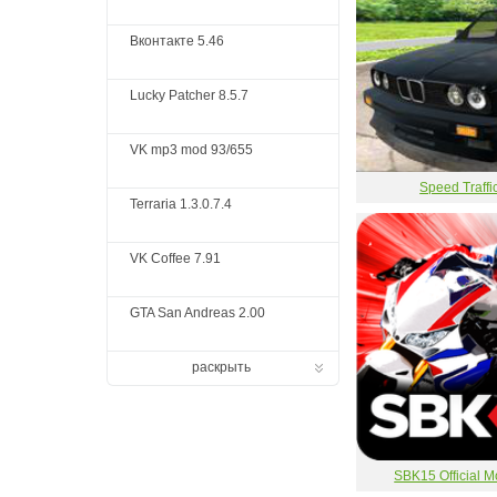
Вконтакте 5.46
Lucky Patcher 8.5.7
VK mp3 mod 93/655
Speed Traffi
Terraria 1.3.0.7.4
VK Coffee 7.91
GTA San Andreas 2.00
раскрыть
SBK15 Official 