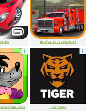
t Nitro
18 Wheels Truck Driver 3D
i
i
мые мультфильмы
Tiger Casino