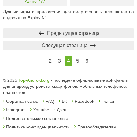
Азино 777
Лучшие игры и приложения для смартфонов и планшетов на
андроид на Explay N1
Предыдущая страница
Следущая страница
2
3
4
5
6
© 2025
Top-Android.org
- последние официальные apk файлы
для андроид устройств: смартфонов, мобильных телефонов,
планшетов
Обратная связь
FAQ
ВК
FaceBook
Twitter
Instagram
Youtube
Дзен
Пользовательское соглашение
Политика конфиденциальности
Правообладателям