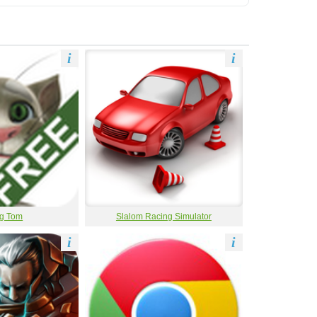
i
i
ng Tom
Slalom Racing Simulator
i
i