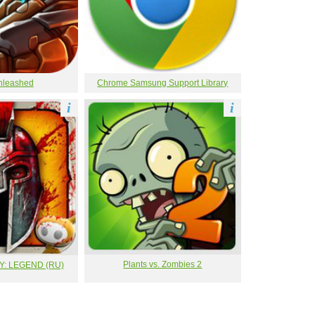
nleashed
Chrome Samsung Support Library
i
i
Plants vs. Zombies 2
: LEGEND (RU)