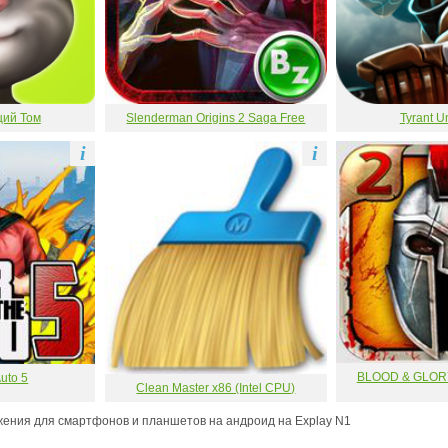
щий Том
Slenderman Origins 2 Saga Free
Tyrant U
i
i
BLOOD & GLORY
uto 5
Clean Master x86 (Intel CPU)
жения для смартфонов и планшетов на андроид на Explay N1