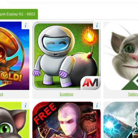
для Explay N1
- 6802
i
i
ot
Бомбер
Talki
i
i