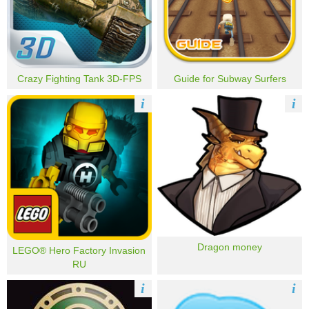
Crazy Fighting Tank 3D-FPS
Guide for Subway Surfers
i
i
Dragon money
LEGO® Hero Factory Invasion
RU
i
i