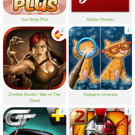
Yoo Ninja Plus
Adobe Reader
i
i
Zombie Hunter: War of The
Найдите отличия
Dead
i
i