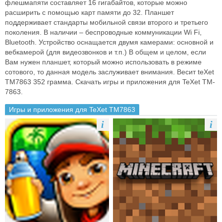
флеш­мапяти составляет 16 гигабайтов, которые можно
расширить с помощью карт памяти до 32. Планшет
поддерживает стандарты мобильной связи второго и третьего
поколения. В наличии – беспроводные коммуникации Wi Fi,
Bluetooth. Устройство оснащается двумя камерами: основной и
веб­камерой (для видео­звонков и т.п.) В общем и целом, если
Вам нужен планшет, который можно использовать в режиме
сотового, то данная модель заслуживает внимания. Весит teXet
TM­7863 352 грамма. Скачать игры и приложения для TeXet TM­
7863.
Игры и приложения для TeXet TM­7863
i
i