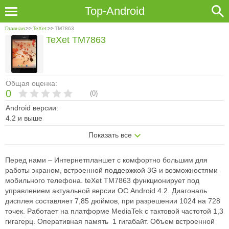
Top-Android
Главная
>>
TeXet
>>
TM­7863
TeXet TM­7863
Общая оценка:
0
(
0
)
Android версии:
4.2 и выше
Показать все
Перед нами – Интернет­планшет с комфортно большим для
работы экраном, встроенной поддержкой 3G и возможностями
мобильного телефона. teXet TM­7863 функционирует под
управлением актуальной версии ОС Android 4.2. Диагональ
дисплея составляет 7,85 дюймов, при разрешении 1024 на 728
точек. Работает на платформе MediaTek с тактовой частотой 1,3
гигагерц. Оперативная память ­ 1 гигабайт. Объем встроенной