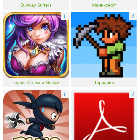
Subway Surfers
Майнкрафт
i
i
Герои: Огнем и Мечом
Террария
i
i