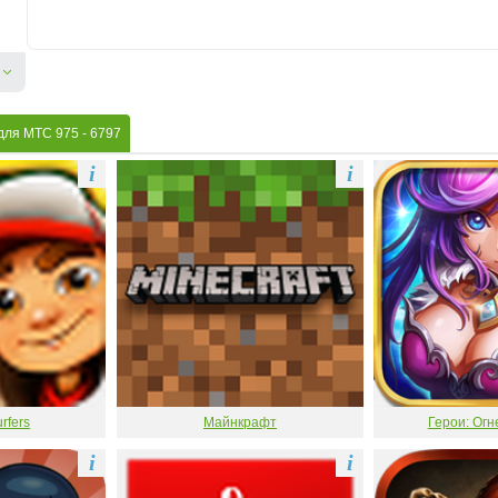
 для MTC 975
- 6797
i
i
rfers
Майнкрафт
Герои: Огн
i
i