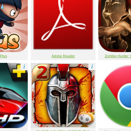
 Plus
Adobe Reader
Zombie Hunter: 
i
i