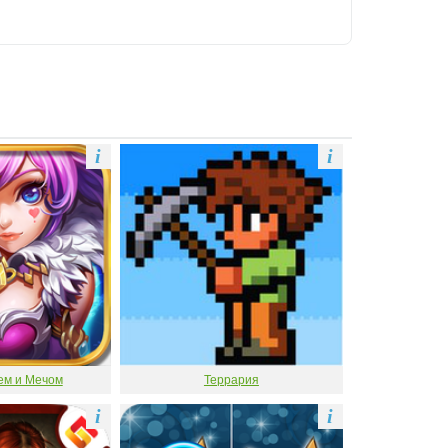
i
i
ем и Мечом
Террария
i
i