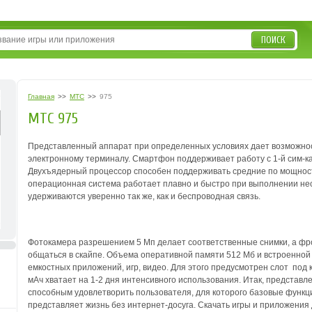
ПОИСК
Главная
>>
MTC
>>
975
MTC 975
Представленный аппарат при определенных условиях дает возможност
электронному терминалу. Смартфон поддерживает работу с 1-й сим-к
Двухъядерный процессор способен поддерживать средние по мощност
операционная система работает плавно и быстро при выполнении не
удерживаются уверенно так же, как и беспроводная связь.
Фотокамера разрешением 5 Мп делает соответственные снимки, а фр
общаться в скайпе. Объема оперативной памяти 512 Мб и встроенной
емкостных приложений, игр, видео. Для этого предусмотрен слот под 
мАч хватает на 1-2 дня интенсивного использования. Итак, предста
способным удовлетворить пользователя, для которого базовые функц
представляет жизнь без интернет-досуга. Скачать игры и приложения