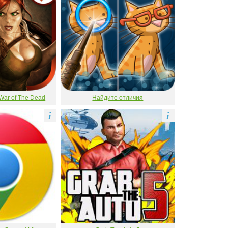
War of The Dead
Найдите отличия
i
i