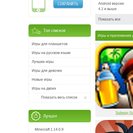
СОХРАНИТЬ
Android версии:
4.1 и выше
Показать все
Топ списков
Игры и приложения
Игры для планшетов
Игры на русском языке
Лучшие игры
Игры для девочек
Новые игры
Игры на двоих
Показать весь список
Subway Su
Лучшее
Minecraft 1.14.0.9