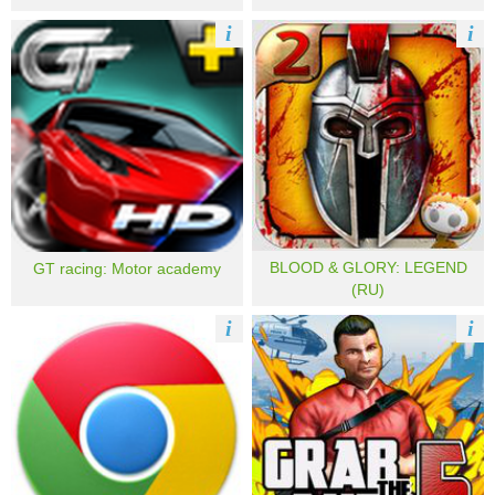
i
i
BLOOD & GLORY: LEGEND
GT racing: Motor academy
(RU)
i
i