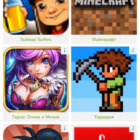
Subway Surfers
Майнкрафт
i
i
Герои: Огнем и Мечом
Террария
i
i