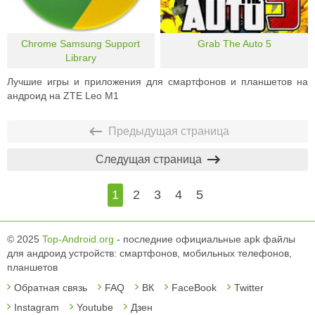
Chrome Samsung Support
Grab The Auto 5
Library
Лучшие игры и приложения для смартфонов и планшетов на
андроид на ZTE Leo M1
Предыдущая страница
Следущая страница
1
2
3
4
5
© 2025
Top-Android.org
- последние официальные apk файлы
для андроид устройств: смартфонов, мобильных телефонов,
планшетов
Обратная связь
FAQ
ВК
FaceBook
Twitter
Instagram
Youtube
Дзен