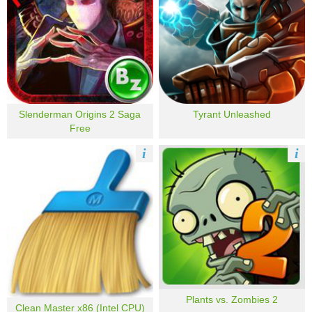
Slenderman Origins 2 Saga
Tyrant Unleashed
Free
i
i
Plants vs. Zombies 2
Clean Master x86 (Intel CPU)