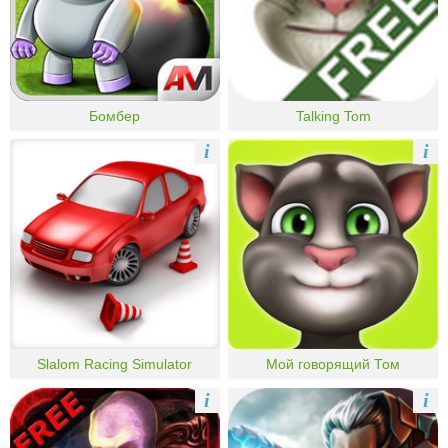
Бомбер
Talking Tom
i
i
Slalom Racing Simulator
Мой говорящий Том
i
i