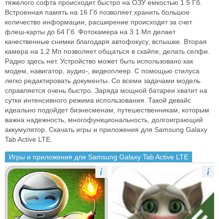
тяжелого софта происходит быстро на ОЗУ емкостью 1.5 Гб.
Встроенная память на 16 Гб позволяет хранить большое
количество информации, расширение происходит за счет
флеш-карты до 64 Гб. Фотокамера на 3.1 Мп делает
качественные снимки благодаря автофокусу, вспышке. Вторая
камера на 1.2 Мп позволяет общаться в скайпе, делать селфи.
Радио здесь нет. Устройство может быть использовано как
модем, навигатор, аудио-, видеоплеер. С помощью стилуса
легко редактировать документы. Со всеми задачами модель
справляется очень быстро. Заряда мощной батареи хватит на
сутки интенсивного режима использования. Такой девайс
идеально подойдет бизнесменам, путешественникам, которым
важна надежность, многофункциональность, долгоиграющий
аккумулятор. Скачать игры и приложения для Samsung Galaxy
Tab Active LTE.
Игры и приложения для Samsung Galaxy Tab Active LTE
i
i