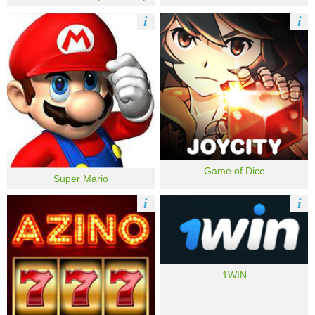
i
i
Game of Dice
Super Mario
i
i
1WIN